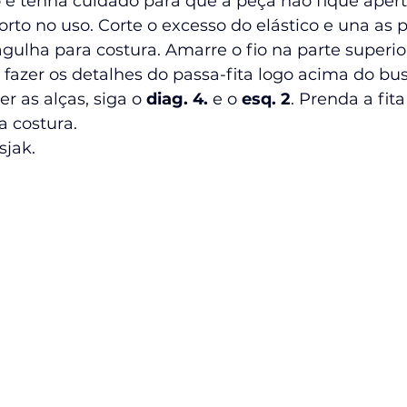
co e tenha cuidado para que a peça não fique apert
rto no uso. Corte o excesso do elástico e una as 
 agulha para costura. Amarre o fio na parte superio
 fazer os detalhes do passa-fita logo acima do bus
r as alças, siga o 
diag. 4.
 e o 
esq. 2
. Prenda a fit
 costura.   
jak.    