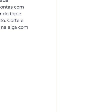
ada, 
pontas com 
r do top e 
to. Corte e 
a na alça com 