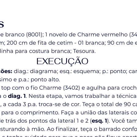
S
e branco (8001); 1 novelo de Charme vermelho (34
; 200 cm de fita de cetim - 01 branca; 90 cm de el
linha para costura branca; Tesoura.
EXECUÇÃO
ções:
 diag.: diagrama; esq.: esquema; p.: ponto; carr.
simo e p.a.: ponto alto. 
 o top com o fio Charme (3402) e agulha para croc
a o 
diag. 1
. Nesta etapa, vamos trabalhar a técnica
 a cada 3 p.a. troca-se de cor. Teça o total de 90 ca
 para o comprimento. Faça a união das laterais co
 trás dos pontos da lateral 1 e 2 (
esq. 1
). Você t
turando à mão. Ao finalizar, teça o barrado conf