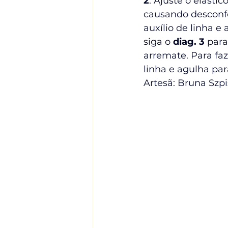
2
. Ajuste o elásti
causando desconfo
auxílio de linha e
siga o 
diag. 3 
para
arremate. Para faze
linha e agulha para
Artesã: Bruna Szpis