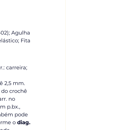
02); Agulha 
ástico; Fita 
: carreira; 
hê 2,5 mm. 
 do crochê 
rr. no 
m p.bx., 
ambém pode 
orme o 
diag. 