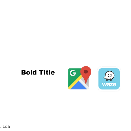
ADDRESS AND O
Store Address
Rua Major Afonso Pala, 52
2900-198 Setúbal
Portugal
Bold Title
l, Lda