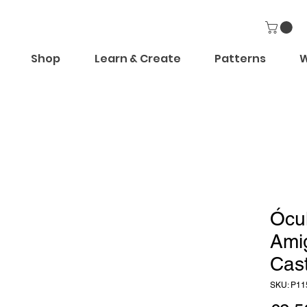
Shop
Learn & Create
Patterns
W
Ócu
Ami
Cas
SKU: P11