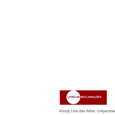
INFORMATIONS
About us
Payment Methods
Shipping and Returns
Privacy Policy
Terms and Conditions
Terms and Conditions
©2025 Lírio das Artes, Unipessoa