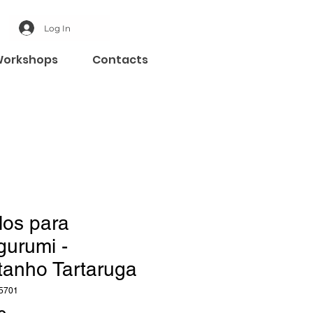
Log In
orkshops
Contacts
los para
gurumi -
tanho Tartaruga
5701