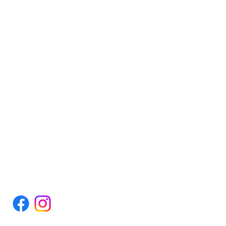
PPENING HOURS
Monday to Thursday
9:30AM - 1:00PM and
3:00PM - 6:30PM
Saturday
9:00 AM - 1:00 PM
Sundays and Holidays
Closed