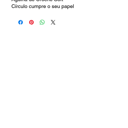
Círculo cumpre o seu papel
de forma mais que
satisfatória! Proporciona o
deslizamento perfeito do fio
pela agulha, bem-estar às
mãos e ainda possui cores
divertidas. Este acessório tem
o cabo emborrachado, é
flexível, durável e não oxida.
São 14 tamanhos repletos de
encanto e conforto!