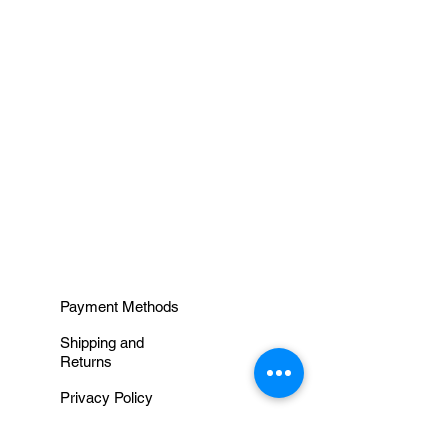
Composição:
100% algodão
Peso / Metragem:
100 gr / 76
m
Agulhas aconselhadas:
5,50
a 6,00 mm
Por favor, tenha em atenção
de que as cores podem
INFORMAÇÕES
apresentar variações de um
lote para outro, assim como
entre monitores.
Payment Methods
Shipping and
Returns
Privacy Policy
Terms and