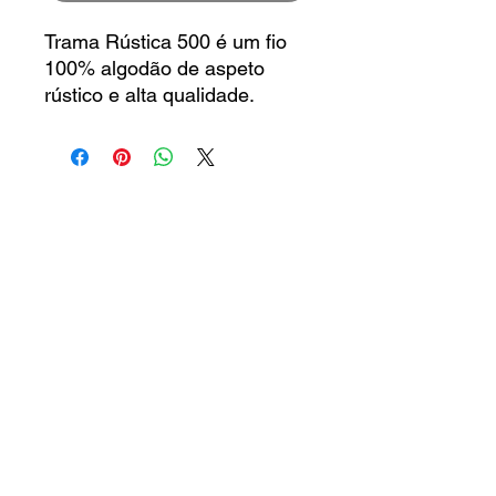
Trama Rústica 500 é um fio
100% algodão de aspeto
rústico e alta qualidade.
Fio inofensivo em termos
ecológicos humanos, visto
possuir a etiqueta
STANDARD 100 by OEKO-
TEX que garante a sua
testagem quanto à presença
de substâncias nocivas.
Significa confiança para o
cliente e alta segurança do
produto.
É especialmente adequado
para realizar acessórios de
decoração, malas de
senhora, tapetes, etc
Marca:
Limol