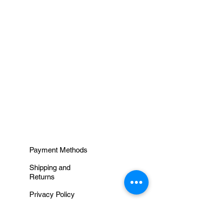
macia e de fácil aplicação,
garantindo um encaixe
perfeito na peça!
INFORMAÇÕES
Payment Methods
Shipping and
Returns
Privacy Policy
Terms and