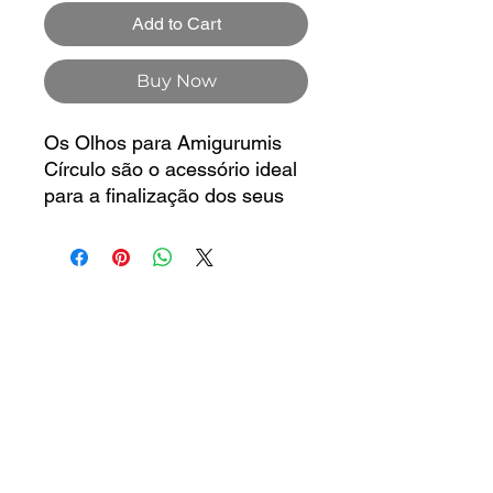
Add to Cart
Buy Now
Os Olhos para Amigurumis
Círculo são o acessório ideal
para a finalização dos seus
bonecos de crochê ou tricô,
conferindo um toque de
personalidade que os seus
projetos precisam. Estão
disponíveis em quatro
tamanhos, permitindo o seu
uso tanto em peças mais
pequenas e delicadas, como
em amigurumis maiores.
Todos os tamanhos incluem
uma trava de segurança