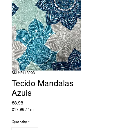
SKU: P113203
Tecido Mandalas
Azuis
Price
€8.98
€17.96
/
1m
€17.96
per
Quantity
*
1