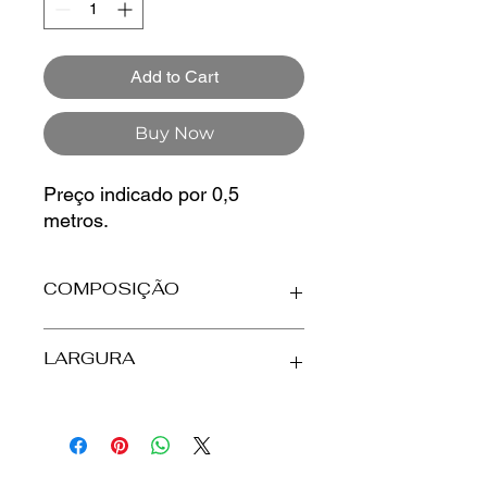
Meter
Add to Cart
Buy Now
Preço indicado por 0,5
metros.
COMPOSIÇÃO
Luneta
LARGURA
70% Algodão
30% Poliéster
2,80m