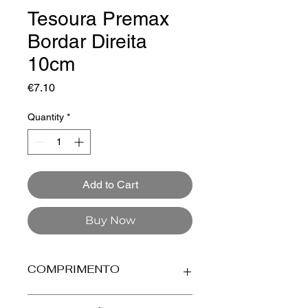
Tesoura Premax
Bordar Direita
10cm
Price
€7.10
Quantity
*
Add to Cart
Buy Now
COMPRIMENTO
tesoura: 10cm