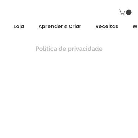
Loja
Aprender & Criar
Receitas
W
Política de privacidade
: 1 de maio de 2024
acidade da Lírio das Artes. Valorizamos a sua privacid
is. Esta política explica como tratamos as suas informa
 de onde nos visita) e informa-o sobre os seus direitos