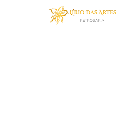
RETROSARIA
Data da última atualização
1. Introdução
Bem-vindo à Política de Priv
proteger os seus dados pessoa
nosso site (independentemente
protege.