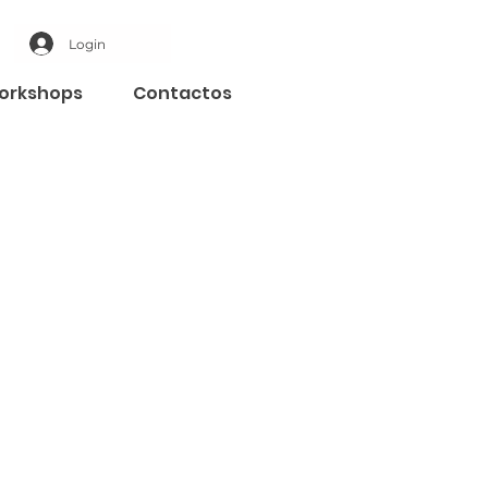
Login
orkshops
Contactos
ade e comprometemo-nos a
ções pessoais ao visitar o
 de privacidade e como a lei o