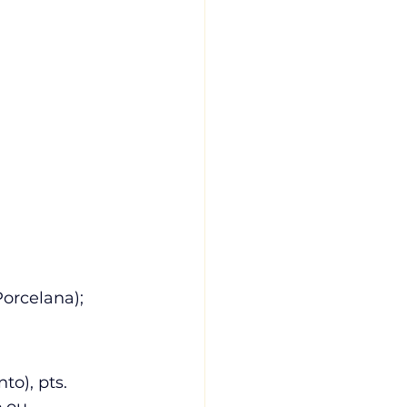
Porcelana); 
nto), pts. 