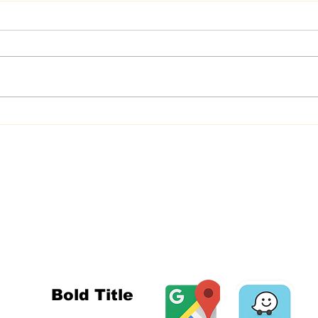
Card
Manta e Almofada
Amêndoa
MORADA E
Morada
Rua Major Afonso Pala, 52
2900-198 Setúbal
Portugal
Bold Title