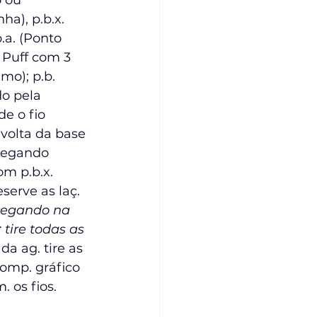
o ou 
a), p.b.x. 
p.a. (Ponto 
o Puff com 3 
imo); p.b. 
do pela 
e o fio 
 volta da base 
 pegando 
m p.b.x. 
eserve as laç. 
. pegando na 
; tire todas as 
 da ag. tire as 
comp. gráfico 
 os fios.   