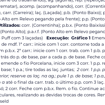
abalhe ou trabalhando), ag. (agulha), rep. (repetiçã
(rematar), acomp. (acompanhando), corr. (Correntinh
 carr. (Carreira); laç. (Laçada); p.b. (Ponto Baixo); 
nto Alto em Relevo pegando pela frente); p.p. (Pont
tilizados:
 corr. (Correntinha); p.b.x. (Ponto Baixíss
 (Ponto Alto); p.a.r.f. (Ponto Alto em Relevo pegan
o Puff com 3 laçadas)   
Execução:
 Gráfico 1 
Emend
e mdf. 1ª carr.: inicie com 1 corr. contorne toda a
p.b.x. 2ª carr.: inicie com 1 corr. trab. com 1 p.b.
trás do p. de base, par a cada p. de base. Feche co
.: emende o fio Porcelana, inicie com 3 corr. 1 p.p. r
base; 1 p.a.; tire todas as laç. juntas; 
 2 corr. 1 p.p
rior; reserve as laç. na ag.; pule 1 p. de base; 1 p.a.
 
a
 até o final da carr. trab. o último p.p. com 3 laç.
só; 2 corr. Feche com p.b.x. Rem. o fio. Continue a
irculares, realizando as devidas trocas de cores. Rem.
seld