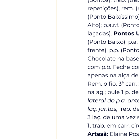
(pontos), trab. (tr
repetições), rem. 
(Ponto Baixíssimo),
Alto); p.a.r.f. (Po
laçadas). 
Pontos U
(Ponto Baixo); p.a.
frente), p.p. (Pont
Chocolate na base d
com p.b. Feche com 
apenas na alça de 
Rem. o fio. 3ª carr
na ag.; pule 1 p. de 
lateral do p.a. ante
laç. juntas; 
 rep. de
3 laç. de uma vez 
1, trab. em carr. c
Artesã: 
Elaine Pos