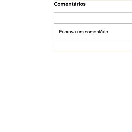
Comentários
Blusa Seda
Escreva um comentário
INFORMAÇÕES
Sobre nós
Métodos de pagamento
Envio e devoluções
Politica de privacidade
Termos e Condições