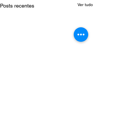
Ver tudo
Posts recentes
Comentários
Saia Godê
Top maça do amor