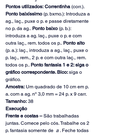
Pontos utilizados: Correntinha 
(corr.). 
Ponto baixíssimo
 (p. bxmo.): Introduza a 
ag., laç., puxe o p. e passe diretamente 
no p. da ag.. 
Ponto baixo
 (p. b.): 
introduza a ag. laç., puxe o p. e com 
outra laç., rem. todos os p.. 
Ponto alto
(p. a.): laç., introduza a ag., laç., puxe o 
p. laç., rem., 2 p. e com outra laç., rem. 
todos os p.. 
Ponto fantasia 1 e 2: siga o 
gráfico correspondente. Bico: 
siga o 
gráfico.
Amostra: 
Um quadrado de 10 cm em p. 
a. com a ag. nº 3,0 mm = 24 p. x 9 carr.
Tamanho:
 38
Execução
Frente e costas – 
São trabalhadas 
juntas. Comece pelo cós. Trabalhe os 2 
p. fantasia somente de 
 a 
. Feche todas 