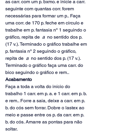
as carr. com um p. bxmo. e inicie a carr. 
seguinte com quantas corr. forem 
necessárias para formar um p.. Faça 
uma corr. de 170 p. feche em círculo e 
trabalhe em p. fantasia nº 1 seguindo o 
gráfico, repita de 
 a 
 no sentido dos p. 
(17 v.). Terminado o gráfico trabalhe em 
p. fantasia nº 2 seguindo o gráfico, 
repita de 
 a 
 no sentido dos p. (17 v.). 
Terminado o gráfico faça uma carr. do 
bico seguindo o gráfico e rem..
Acabamento
Faça a toda a volta do início do 
trabalho 1 carr. em p. a. e 1 carr. em p. b. 
e rem.. Forre a saia, deixe a carr. em p. 
b. do cós sem forrar. Dobre o lastex ao 
meio e passe entre os p. da carr. em p. 
b. do cós. Amarre as pontas para não 
soltar.