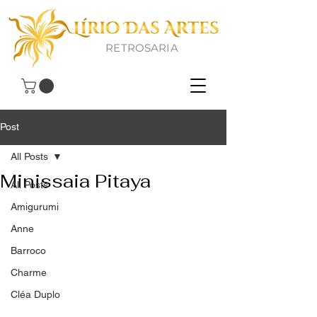
RETROSARIA
Post
All Posts
Minissaia Pitaya
All Posts
Amigurumi
Anne
Barroco
Charme
Cléa Duplo