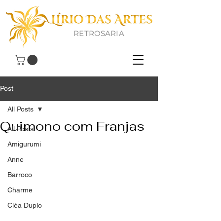
RETROSARIA
Post
All Posts
Quimono com Franjas
All Posts
Amigurumi
Anne
Barroco
Charme
Cléa Duplo