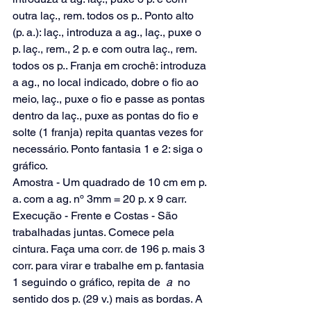
outra laç., rem. todos os p.. Ponto alto 
(p. a.): laç., introduza a ag., laç., puxe o 
p. laç., rem., 2 p. e com outra laç., rem. 
todos os p.. Franja em crochê: introduza 
a ag., no local indicado, dobre o fio ao 
meio, laç., puxe o fio e passe as pontas 
dentro da laç., puxe as pontas do fio e 
solte (1 franja) repita quantas vezes for 
necessário. Ponto fantasia 1 e 2: siga o 
gráfico.
Amostra - Um quadrado de 10 cm em p. 
a. com a ag. nº 3mm = 20 p. x 9 carr.
Execução - Frente e Costas - São 
trabalhadas juntas. Comece pela 
cintura. Faça uma corr. de 196 p. mais 3 
corr. para virar e trabalhe em p. fantasia 
1 seguindo o gráfico, repita de 
 a 
 no 
sentido dos p. (29 v.) mais as bordas. A 