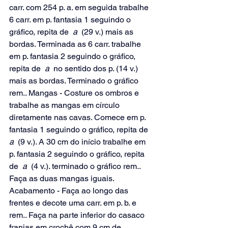
carr. com 254 p. a. em seguida trabalhe 
6 carr. em p. fantasia 1 seguindo o 
gráfico, repita de 
 a 
 (29 v.) mais as 
bordas. Terminada as 6 carr. trabalhe 
em p. fantasia 2 seguindo o gráfico, 
repita de 
 a 
 no sentido dos p. (14 v.) 
mais as bordas. Terminado o gráfico 
rem.. Mangas - Costure os ombros e 
trabalhe as mangas em círculo 
diretamente nas cavas. Comece em p. 
fantasia 1 seguindo o gráfico, repita de 
a 
 (9 v.). A 30 cm do início trabalhe em 
p. fantasia 2 seguindo o gráfico, repita 
de 
 a 
 (4 v.). terminado o gráfico rem.. 
Faça as duas mangas iguais.
Acabamento - Faça ao longo das 
frentes e decote uma carr. em p. b. e 
rem.. Faça na parte inferior do casaco 
franjas em crochê com 9 cm de 