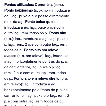
Pontos utilizados: Correntina 
(corr.). 
Ponto baixíssimo
 (p. bxmo.): Introduza a 
ag., laç., puxe o p. e passe diretamente 
no p. da ag.. 
Ponto baixo
 (p. b.): 
introduza a ag. laç., puxe o p. e com 
outra laç., rem. todos os p.. 
Ponto alto
(p. a.): laç., introduza a ag., laç., puxe o 
p. laç., rem., 2 p. e com outra laç., rem. 
todos os p.. 
Ponto alto em relevo 
avesso
 (p. a. em relevo): laç., introduza 
a ag., horizontalmente por trás do p. a. 
da carr. anterior, laç., puxe o p. laç., 
rem., 2 p. e com outra laç., rem. todos 
os p.. 
Ponto alto em relevo direito
 (p. a. 
em relevo): laç., introduza a ag., 
horizontalmente pela frente do p. a. da 
carr. anterior, laç., puxe o p. laç., rem., 2 
p. e com outra laç., rem. todos os p.. 