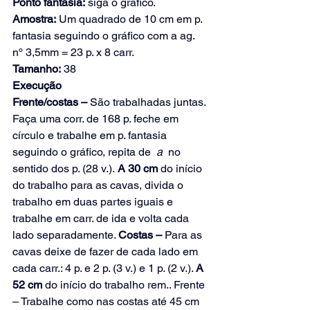
Ponto fantasia:
 siga o gráfico.
Amostra:
 Um quadrado de 10 cm em p. 
fantasia seguindo o gráfico com a ag. 
nº 3,5mm = 23 p. x 8 carr.
Tamanho:
 38
Execução
Frente/costas – 
São trabalhadas juntas. 
Faça uma corr. de 168 p. feche em 
círculo e trabalhe em p. fantasia 
seguindo o gráfico, repita de 
 a 
 no 
sentido dos p. (28 v.).
 A 30 cm 
do início 
do trabalho para as cavas, divida o 
trabalho em duas partes iguais e 
trabalhe em carr. de ida e volta cada 
lado separadamente. 
Costas – 
Para as 
cavas deixe de fazer de cada lado em 
cada carr.: 4 p. e 2 p. (3 v.) e 1 p. (2 v.). 
A 
52 cm 
do início do trabalho rem.. Frente 
– Trabalhe como nas costas até 45 cm 