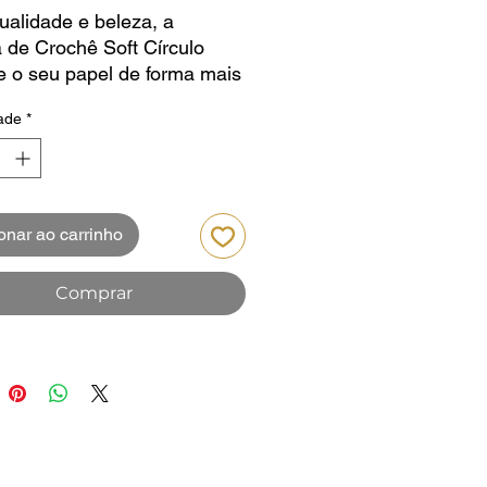
alidade e beleza, a
 de Crochê Soft Círculo
 o seu papel de forma mais
tisfatória! Proporciona o
ade
*
amento perfeito do fio pela
, bem-estar às mãos e
possui cores divertidas. Este
rio tem o cabo
achado, é flexível, durável e
onar ao carrinho
ida. São 14 tamanhos
os de encanto e conforto!
Comprar