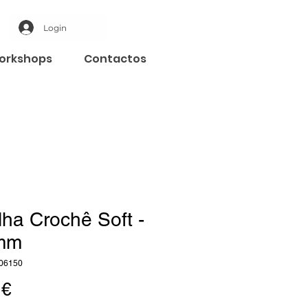
Login
orkshops
Contactos
ha Crochê Soft -
mm
06150
Preço
 €