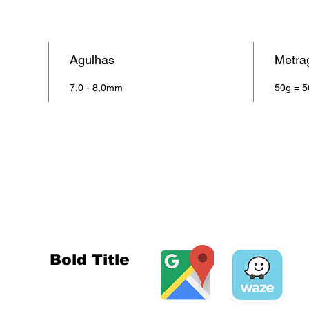
Agulhas
Metr
7,0 - 8,0mm
50g = 
MORADA E
Morada
Rua Major Afonso Pala, 52
2900-198 Setúbal
Portugal
Bold Title