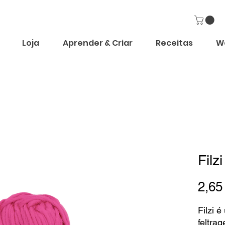
Loja
Aprender & Criar
Receitas
W
Filz
2,65
Filzi é
feltra