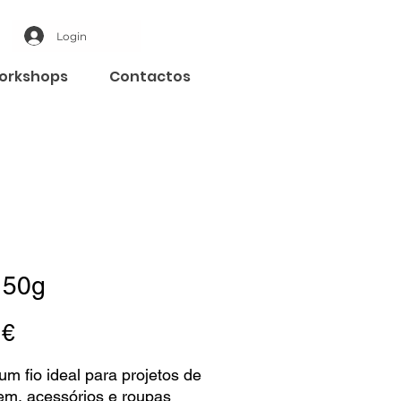
Login
orkshops
Contactos
i 50g
Preço
 €
 um fio ideal para projetos de
gem, acessórios e roupas