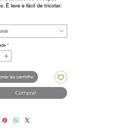
. É leve e fácil de tricotar.
eltrar, ao lavar na máquina,
ção é entre 30 a 40%.
 Schoeller Sthahl
ionar
ade
*
onar ao carrinho
Comprar