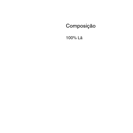
Composição
100% Lã
INFORMAÇÕES
Sobre nós
Métodos de pagamento
Envio e devoluções
Politica de privacidade
Termos e Condições
Recrutamento