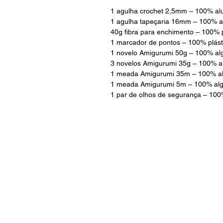
1 agulha crochet 2,5mm – 100% al
1 agulha tapeçaria 16mm – 100% 
40g fibra para enchimento – 100% p
1 marcador de pontos – 100% plást
1 novelo Amigurumi 50g – 100% al
3 novelos Amigurumi 35g – 100% a
1 meada Amigurumi 35m – 100% a
1 meada Amigurumi 5m – 100% al
1 par de olhos de segurança – 10
INFORMAÇÕES
Sobre nós
Métodos de pagamento
Envio e devoluções
Politica de privacidade