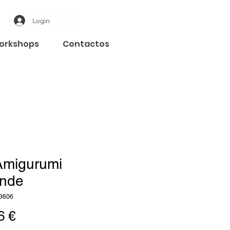
Login
orkshops
Contactos
Amigurumi
nde
3606
Preço
6 €