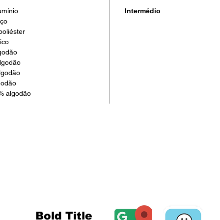
umínio
Intermédio
aço
oliéster
ico
godão
lgodão
lgodão
godão
0% algodão
MORADA E
Morada
Rua Major Afonso Pala, 52
2900-198 Setúbal
Portugal
Bold Title