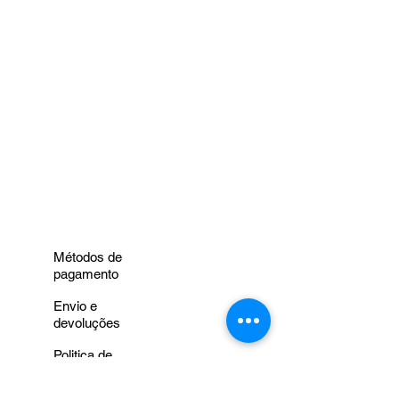
de comprimento, 3 unidades
= 1 peça com 1,5m de
comrimento, etc.).
Não serão enviadas peças
separadas de 50 cm, mas sim
uma peça única com o
comprimento total escolhido.
INFORMAÇÕES
Métodos de
pagamento
Envio e
devoluções
Politica de
privacidade