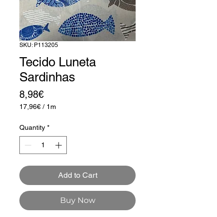
SKU: P113205
Tecido Luneta
Sardinhas
Price
8,98€
17,96€
/
1m
17,96€
per
Quantity
*
1
Meter
Add to Cart
Buy Now