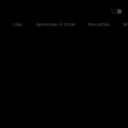
Loja
Aprender & Criar
Receitas
W
os e Velcros
onais, fechos de correr, velcros e outros sistemas de fixação pa
às tuas criações.