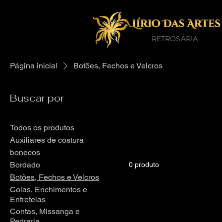
RETROSARIA
Página inicial
Botões, Fechos e Velcros
Buscar por
Botões, Fech
Botões decorativos e funci
Todos os produtos
dar o acabamento perfeito 
Auxiliares de costura
bonecos
Bordado
0 produto
Botões, Fechos e Velcros
Colas, Enchimentos e
Entretelas
Contas, Missanga e
Pedraria