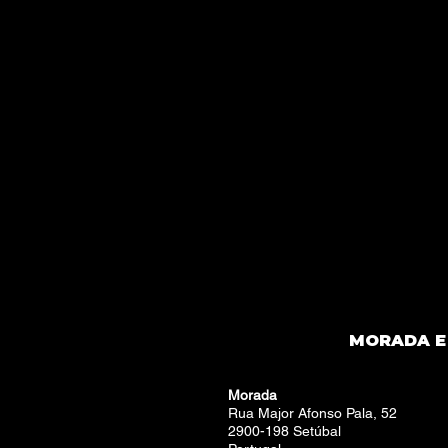
Ainda não há produtos 
Escolha uma categoria diferente para
MORADA E
Morada
Rua Major Afonso Pala, 52
2900-198 Setúbal